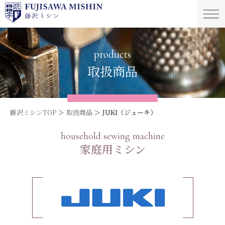
products
取扱商品
藤沢ミシンTOP
取扱商品
JUKI（ジューキ）
household sewing machine
家庭用ミシン