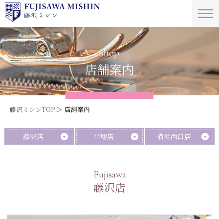
shop
店舗案内
藤沢ミシンTOP
店舗案内
藤沢店
平塚店
横浜西口店
Fujisawa
藤沢店